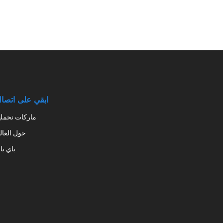
ابقي على اتصا
ماركات نحمله
حول العال
باي با