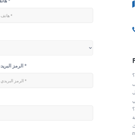
هاتف *
الرمز البريدي *
؟
ًا على
ل
؟
ة
D