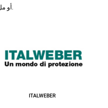
أو ملء النموذج أدناه.