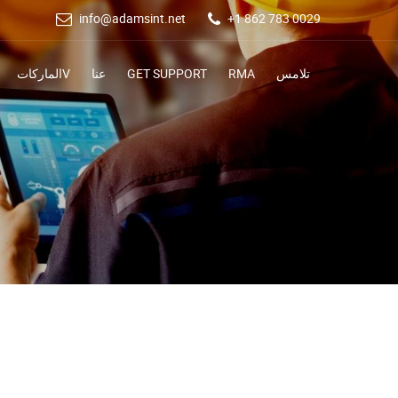
info@adamsint.net
+1 862 783 0029
تلامس
RMA
GET SUPPORT
عنا
الماركاتV