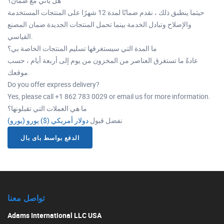
هل يأتي مع ضمان؟
حيثما ينطبق ذلك ، نقدم ضمانًا لمدة 12 شهرًا على المنتجات المستخدمة
والإصلاح وتبادل الخدمة بينما تحمل المنتجات الجديدة ضمان المصنع
القياسي.
ما المدة التي سيستغرقها تسليم المنتجات الخاصة بي؟
عادةً ما تستغرق العناصر من المخزون من يوم إلى أربعة أيام ، حسب
موقعك.
Do you offer express delivery?
Yes, please call +1 862 783 0029 or email us for more information.
ما هي العملات التي تقبلونها؟
نفضل قبول
دولار أمريكي ($)
يورو (يورو)
الدفع بواسط باى بال
تواصل معنا
Adams International LLC USA