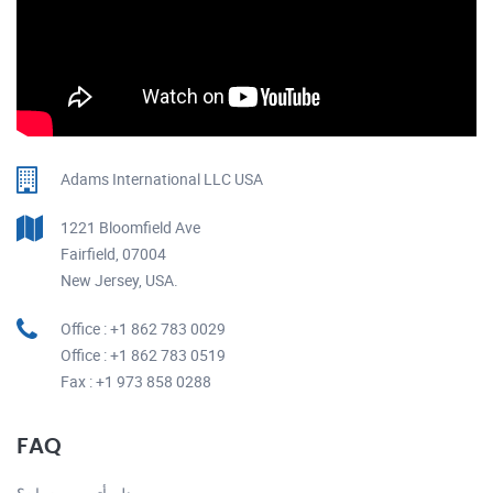
Adams International LLC USA
1221 Bloomfield Ave
Fairfield, 07004
New Jersey, USA.
Office : +1 862 783 0029
Office : +1 862 783 0519
Fax : +1 973 858 0288
FAQ