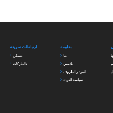
ل
معلومة
ارتباطات سريعة
ا
عنا
مسكن
م
تلامس
الماركاتv
ل
البنود و الظروف
سياسة العودة