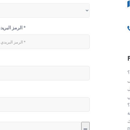
الرمز البريدي *
؟
ًا على
ل
؟
ة
D