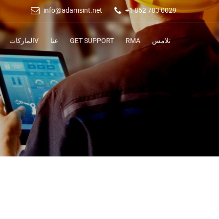
info@adamsint.net
+1 862 783 0029
تلامس
RMA
GET SUPPORT
عنا
الماركاتV