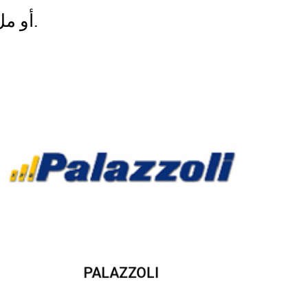
أو ملء النموذج أدناه.